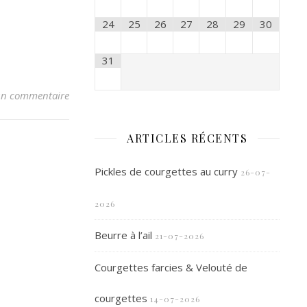
24
25
26
27
28
29
30
31
n commentaire
ARTICLES RÉCENTS
Pickles de courgettes au curry
26-07-
2026
Beurre à l’ail
21-07-2026
Courgettes farcies & Velouté de
courgettes
14-07-2026