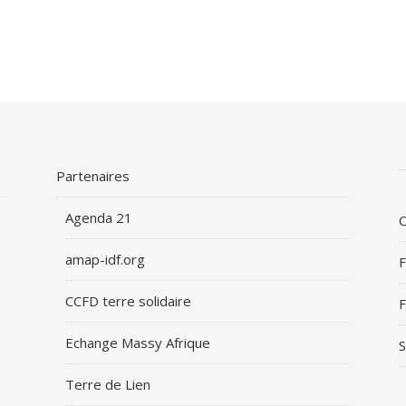
Partenaires
Agenda 21
C
amap-idf.org
F
CCFD terre solidaire
F
Echange Massy Afrique
S
Terre de Lien