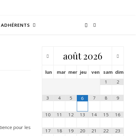
ADHÉRENTS
août
2026
lun
mar
mer
jeu
ven
sam
dim
1
2
3
4
5
7
8
9
6
10
11
12
13
14
15
16
tience pour les
17
18
19
20
21
22
23