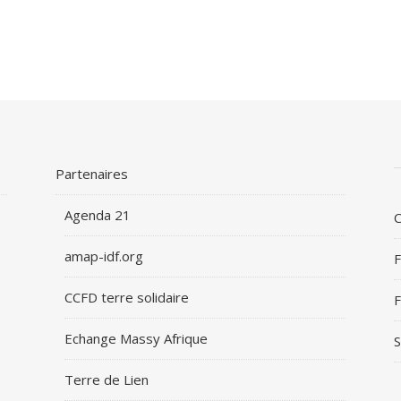
Partenaires
Agenda 21
C
amap-idf.org
F
CCFD terre solidaire
F
Echange Massy Afrique
S
Terre de Lien