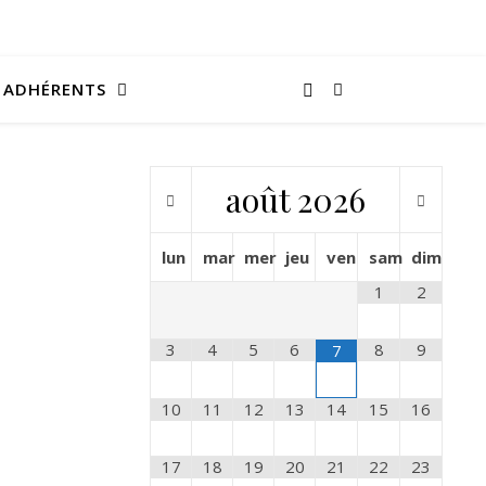
ADHÉRENTS
août
2026
lun
mar
mer
jeu
ven
sam
dim
1
2
3
4
5
6
8
9
7
10
11
12
13
14
15
16
17
18
19
20
21
22
23