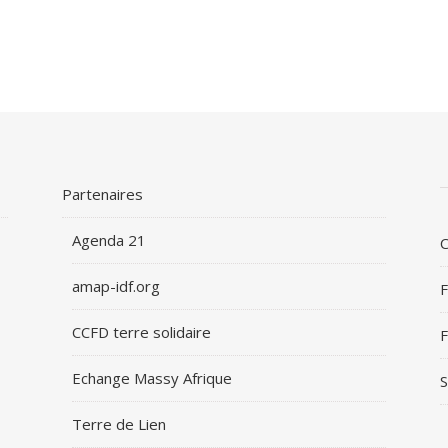
Partenaires
Agenda 21
C
amap-idf.org
F
CCFD terre solidaire
F
Echange Massy Afrique
S
Terre de Lien