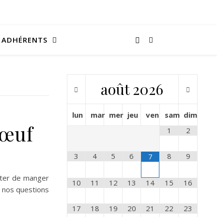
ADHÉRENTS
août
2026
lun
mar
mer
jeu
ven
sam
dim
bœuf
1
2
3
4
5
6
8
9
7
rêter de manger
10
11
12
13
14
15
16
à nos questions
17
18
19
20
21
22
23