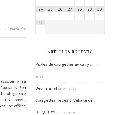
24
25
26
27
28
29
30
31
n commentaire
ARTICLES RÉCENTS
Pickles de courgettes au curry
26-07-
2026
 assister à sa
étudiants. Son
Beurre à l’ail
21-07-2026
dre obligatoire
e JEUNE pays (
Courgettes farcies & Velouté de
ins une affiche
courgettes
14-07-2026