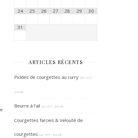
24
25
26
27
28
29
30
31
ARTICLES RÉCENTS
Pickles de courgettes au curry
26-07-
2026
Beurre à l’ail
21-07-2026
le
Courgettes farcies & Velouté de
i
courgettes
14-07-2026