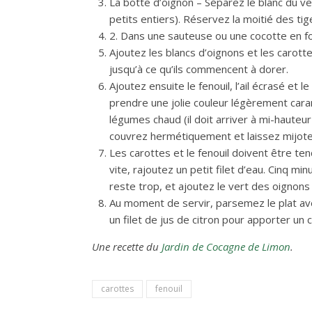
La botte d’oignon – Séparez le blanc du ve
petits entiers). Réservez la moitié des tige
2. Dans une sauteuse ou une cocotte en font
Ajoutez les blancs d’oignons et les carot
jusqu’à ce qu’ils commencent à dorer.
Ajoutez ensuite le fenouil, l’ail écrasé et
prendre une jolie couleur légèrement caram
légumes chaud (il doit arriver à mi-hauteu
couvrez hermétiquement et laissez mijote
Les carottes et le fenouil doivent être ten
vite, rajoutez un petit filet d’eau. Cinq minu
reste trop, et ajoutez le vert des oignons
Au moment de servir, parsemez le plat avec
un filet de jus de citron pour apporter un
Une recette du
Jardin de Cocagne de Limon
.
carottes
fenouil