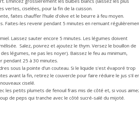
rt. Émincez grossièrement les bulbes blancs (laissez les plus
s vertes, ciselées, pour la fin de la cuisson.
e, faites chauffer l’huile d’olive et le beurre à feu moyen.
tes. Faites-les revenir pendant 5 minutes en remuant régulièreme
 le miel. Laissez sauter encore 5 minutes. Les légumes doivent
élisée. Salez, poivrez et ajoutez le thym. Versez le bouillon de
r des légumes, ne pas les noyer). Baissez le feu au minimum,
r pendant 25 à 30 minutes.
dres sous la pointe d’un couteau. Si le liquide s’est évaporé trop
tes avant la fin, retirez le couvercle pour faire réduire le jus s’il e
 nouveaux ciselé.
 les petits plumets de fenouil frais mis de côté et, si vous aime
 coup de peps qui tranche avec le côté sucré-salé du mijoté.