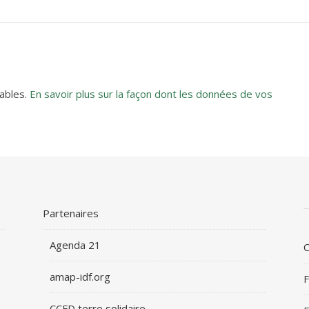
rables.
En savoir plus sur la façon dont les données de vos
Partenaires
Agenda 21
C
amap-idf.org
F
CCFD terre solidaire