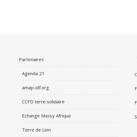
Partenaires
Agenda 21
C
amap-idf.org
F
CCFD terre solidaire
F
Echange Massy Afrique
S
Terre de Lien