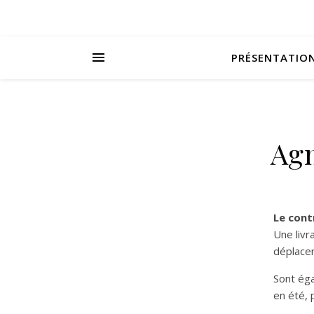
PRÉSENTATIO
Agn
Le cont
Une livr
déplacem
Sont ég
en été, 