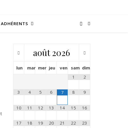
ADHÉRENTS
août
2026
lun
mar
mer
jeu
ven
sam
dim
1
2
3
4
5
6
8
9
7
10
11
12
13
14
15
16
t
17
18
19
20
21
22
23