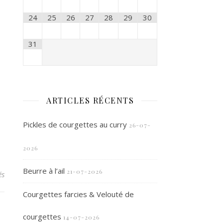
24
25
26
27
28
29
30
31
ARTICLES RÉCENTS
Pickles de courgettes au curry
26-07-
2026
Beurre à l’ail
21-07-2026
sur Agneau de lait
és
Courgettes farcies & Velouté de
courgettes
14-07-2026