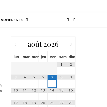
ADHÉRENTS
août
2026
lun
mar
mer
jeu
ven
sam
dim
1
2
3
4
5
6
8
9
7
n,
10
11
12
13
14
15
16
de
17
18
19
20
21
22
23