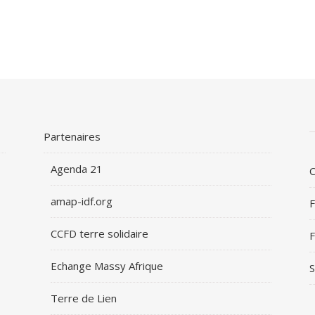
Partenaires
Agenda 21
C
amap-idf.org
F
CCFD terre solidaire
F
Echange Massy Afrique
S
Terre de Lien