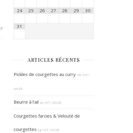
24
25
26
27
28
29
30
31
re
ARTICLES RÉCENTS
Pickles de courgettes au curry
26-07-
2026
Beurre à l’ail
21-07-2026
Courgettes farcies & Velouté de
courgettes
14-07-2026