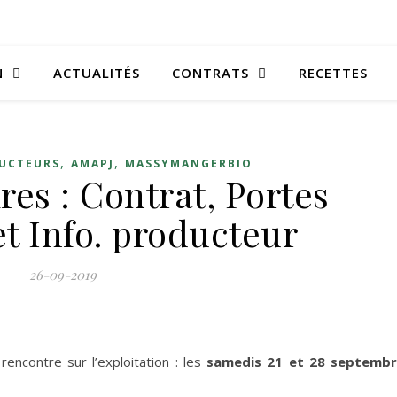
N
ACTUALITÉS
CONTRATS
RECETTES
,
,
DUCTEURS
AMAPJ
MASSYMANGERBIO
es : Contrat, Portes
et Info. producteur
26-09-2019
encontre sur l’exploitation : les
samedis 21 et 28 septemb