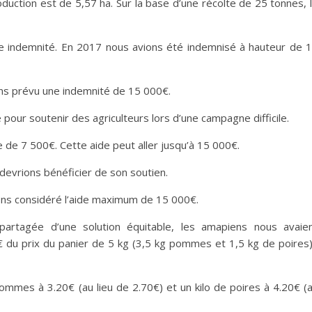
duction est de 5,57 ha. Sur la base d’une récolte de 25 tonnes, 
 indemnité. En 2017 nous avions été indemnisé à hauteur de 
ons prévu une indemnité de 15 000€.
ur soutenir des agriculteurs lors d’une campagne difficile.
 de 7 500€. Cette aide peut aller jusqu’à 15 000€.
 devrions bénéficier de son soutien.
ons considéré l’aide maximum de 15 000€.
artagée d’une solution équitable, les amapiens nous avaie
du prix du panier de 5 kg (3,5 kg pommes et 1,5 kg de poires)
pommes à 3.20€ (au lieu de 2.70€) et un kilo de poires à 4.20€ (