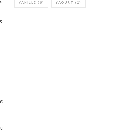
le
VANILLE
(6)
YAOURT
(2)
16
nt
 :
au