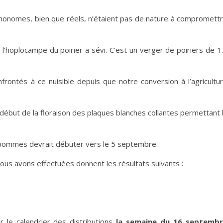
thonomes, bien que réels, n’étaient pas de nature à compromett
l’hoplocampe du poirier a sévi. C’est un verger de poiriers de 1
rontés à ce nuisible depuis que notre conversion à l’agricultu
 début de la floraison des plaques blanches collantes permettant 
s pommes devrait débuter vers le 5 septembre.
nous avons effectuées donnent les résultats suivants :
le calendrier des distributions
la semaine du 16 septemb