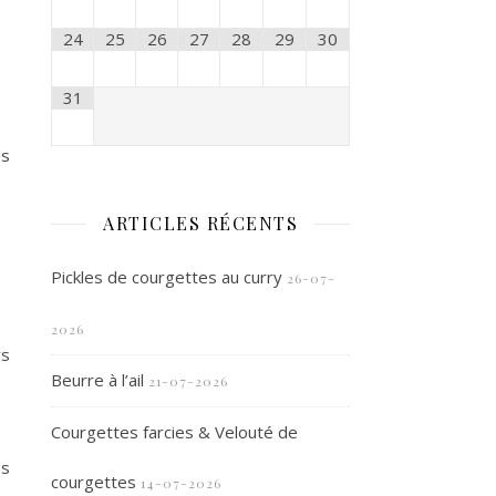
24
25
26
27
28
29
30
31
es
ARTICLES RÉCENTS
Pickles de courgettes au curry
26-07-
2026
rs
Beurre à l’ail
21-07-2026
Courgettes farcies & Velouté de
es
courgettes
14-07-2026