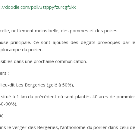
s://doodle.com/poll/3ttppyfzurcgf5kk
 à celle, nettement moins belle, des pommes et des poires.
cause principale. Ce sont ajoutés des dégâts provoqués par l
oplocampe du poirier.
isibles dans une prochaine communication.
ers :
u-dit Les Bergeries (gelé à 50%),
itué à 1 km du précédent où sont plantés 40 ares de pommie
 80-90%),
).
s le verger des Bergeries, l’anthonome du poirier dans celui d