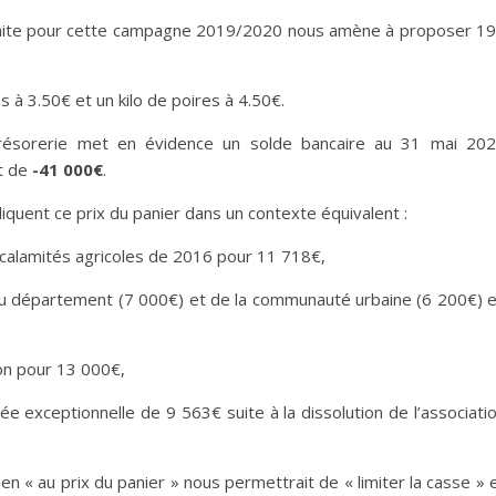
 faite pour cette campagne 2019/2020 nous amène à proposer 1
 à 3.50€ et un kilo de poires à 4.50€.
trésorerie met en évidence un solde bancaire au 31 mai 20
it de
-41 000€
.
iquent ce prix du panier dans un contexte équivalent :
lamités agricoles de 2016 pour 11 718€,
épartement (7 000€) et de la communauté urbaine (6 200€) 
 pour 13 000€,
eptionnelle de 9 563€ suite à la dissolution de l’associati
n « au prix du panier » nous permettrait de « limiter la casse » 